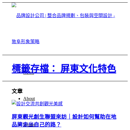
標籤存檔： 屏東文化特色
News
文章
About
屏東觀光創生聯盟來訪｜設計如何幫助在地
品牌走出自己的路？
Works