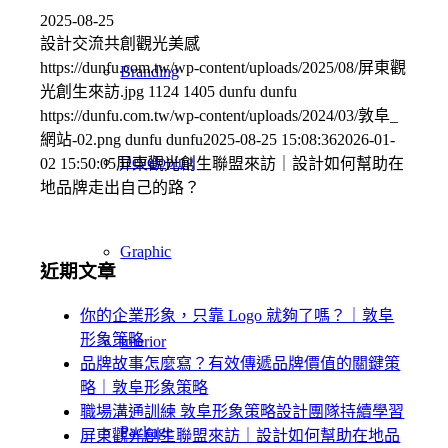
2025-08-25
設計交流共創觀光美感
https://dunfu.com.tw/wp-content/uploads/2025/08/屏東觀
Branding
光創生來訪.jpg
1124
1405
dunfu dunfu
https://dunfu.com.tw/wp-content/uploads/2024/03/敦阜_
網站-02.png
dunfu dunfu
2025-08-25 15:08:36
2026-01-
Developing
02 15:50:05
屏東觀光創生聯盟來訪｜設計如何幫助在
地品牌走出自己的路？
Graphic
近期文章
你的企業形象，只靠 Logo 就夠了嗎？｜敦阜
形象策略
Interior
品牌故事怎麼寫？有效傳遞品牌價值的關鍵策
略｜敦阜形象策略
職場溝通訓練 敦阜形象策略設計團隊持續學習
Package
屏東觀光創生聯盟來訪｜設計如何幫助在地品