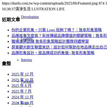
https://dunfu.com.tw/wp-content/uploads/2025/06/Featured.png
874
16:38:37
清淨生活 LUSTRATION LIFE
Developing
近期文章
你的企業形象，只靠 Logo 就夠了嗎？｜敦阜形象策略
品牌故事怎麼寫？有效傳遞品牌價值的關鍵策略｜敦阜形
Graphic
職場溝通訓練 敦阜形象策略設計團隊持續學習
屏東觀光創生聯盟來訪｜設計如何幫助在地品牌走出自己
品牌形象設計，是品牌成功的象徵 | 敦阜形象策略
Interior
彙整
2025 年 12 月
2025 年 10 月
Package
2025 年 8 月
2025 年 7 月
2024 年 12 月
2024 年 11 月
Logo