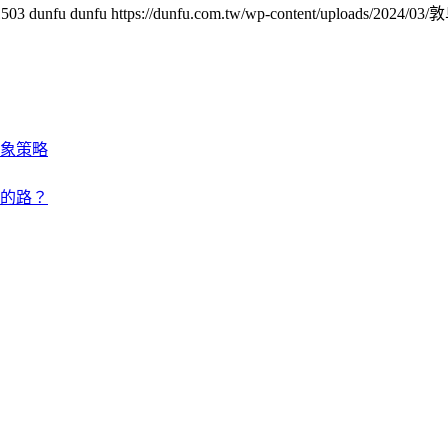
1503
dunfu dunfu
https://dunfu.com.tw/wp-content/uploads/2024/0
象策略
的路？