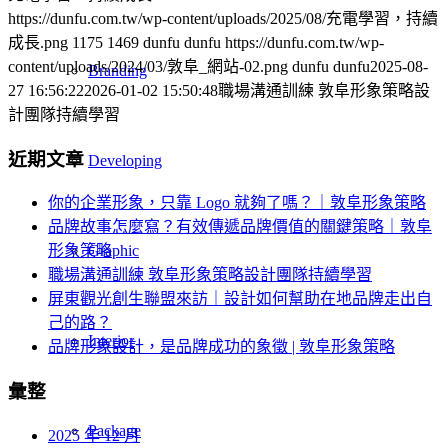
https://dunfu.com.tw/wp-content/uploads/2025/08/充電學習，持續
成長.png
1175
1469
dunfu dunfu
https://dunfu.com.tw/wp-
content/uploads/2024/03/敦阜_網站-02.png
dunfu dunfu
2025-08-
Branding
27 16:56:22
2026-01-02 15:50:48
職場溝通訓練 敦阜形象策略設
計團隊持續學習
近期文章
Developing
你的企業形象，只靠 Logo 就夠了嗎？｜敦阜形象策略
品牌故事怎麼寫？有效傳遞品牌價值的關鍵策略｜敦阜
Graphic
形象策略
職場溝通訓練 敦阜形象策略設計團隊持續學習
屏東觀光創生聯盟來訪｜設計如何幫助在地品牌走出自
己的路？
Interior
品牌形象設計，是品牌成功的象徵 | 敦阜形象策略
彙整
Package
2025 年 12 月