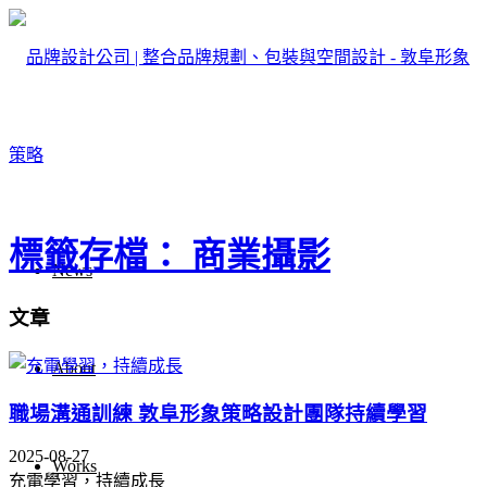
標籤存檔： 商業攝影
News
文章
About
職場溝通訓練 敦阜形象策略設計團隊持續學習
2025-08-27
Works
充電學習，持續成長