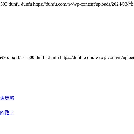
1503
dunfu dunfu
https://dunfu.com.tw/wp-content/uploads/2024/0
6995.jpg
875
1500
dunfu dunfu
https://dunfu.com.tw/wp-content/u
象策略
的路？