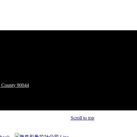
County 90044
Scroll to top