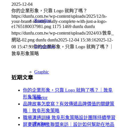
2025-12-04
你的企業形象，只靠 Logo 就夠了嗎？
https://dunfu.com.tw/wp-content/uploads/2025/12/Is-
Branding
your-brand-identity-really-complete-with-just-a-logo-
e1765180037981.png
1175
1469
dunfu dunfu
https://dunfu.com.tw/wp-content/uploads/2024/03/敦阜_
網站-02.png
dunfu dunfu
2025-12-04 15:38:16
2025-12-
Developing
08 15:47:53
你的企業形象，只靠 Logo 就夠了嗎？｜
敦阜形象策略
Graphic
近期文章
你的企業形象，只靠 Logo 就夠了嗎？｜敦阜
形象策略
Interior
品牌故事怎麼寫？有效傳遞品牌價值的關鍵策
略｜敦阜形象策略
職場溝通訓練 敦阜形象策略設計團隊持續學習
Package
屏東觀光創生聯盟來訪｜設計如何幫助在地品