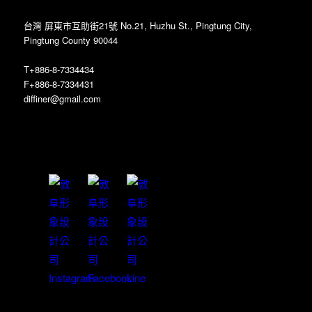
台灣 屏東市互助街21號 No.21, Huzhu St., Pingtung City,
Pingtung County 90044
T+886-8-7334434
F+886-8-7334431
diffiner@gmail.com