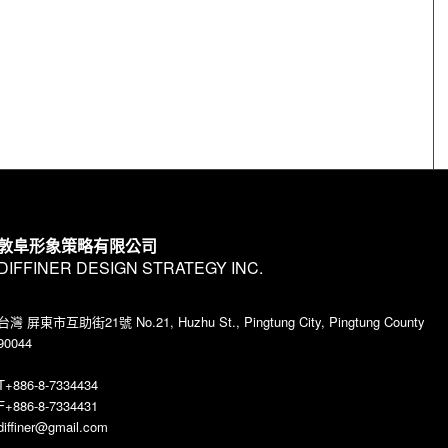
敦阜形象策略有限公司
DIFFINER DESIGN STRATEGY INC.
台灣 屏東市互助街21號 No.21, Huzhu St., Pingtung City, Pingtung County
90044
T+886-8-7334434
F+886-8-7334431
diffiner@gmail.com