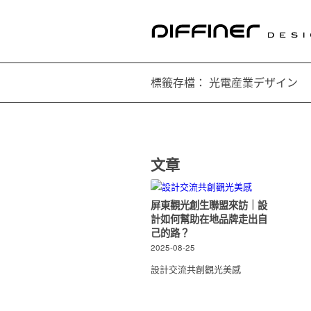
標籤存檔： 光電産業デザイン
文章
屏東觀光創生聯盟來訪｜設
計如何幫助在地品牌走出自
己的路？
2025-08-25
設計交流共創觀光美感