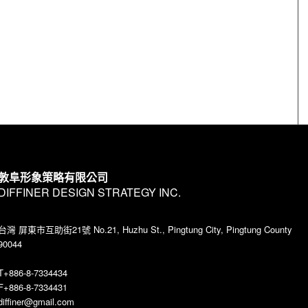
敦阜形象策略有限公司
DIFFINER DESIGN STRATEGY INC.
台灣 屏東市互助街21號 No.21, Huzhu St., Pingtung City, Pingtung County
90044
T+886-8-7334434
F+886-8-7334431
diffiner@gmail.com