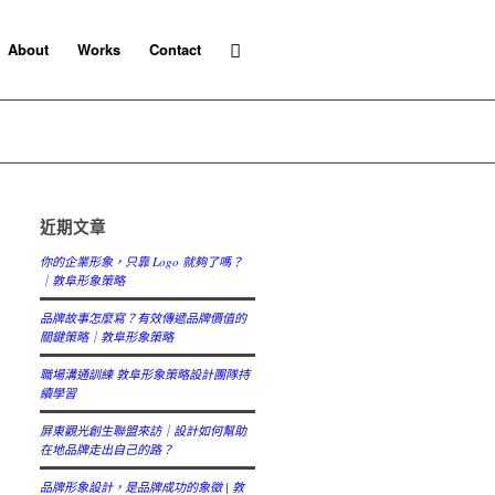
About
Works
Contact
近期文章
你的企業形象，只靠 Logo 就夠了嗎？
｜敦阜形象策略
品牌故事怎麼寫？有效傳遞品牌價值的
關鍵策略｜敦阜形象策略
職場溝通訓練 敦阜形象策略設計團隊持
續學習
屏東觀光創生聯盟來訪｜設計如何幫助
在地品牌走出自己的路？
品牌形象設計，是品牌成功的象徵 | 敦