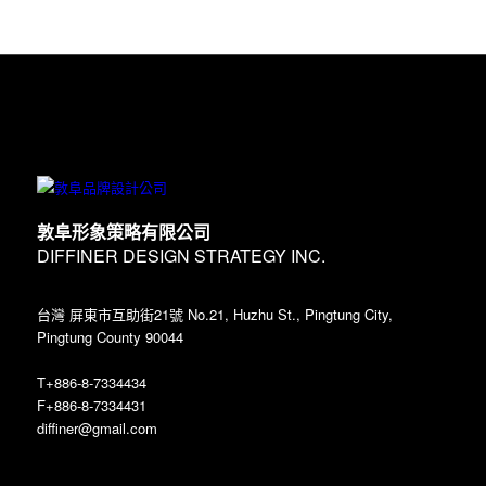
敦阜形象策略有限公司
DIFFINER DESIGN STRATEGY INC.
台灣 屏東市互助街21號 No.21, Huzhu St., Pingtung City,
Pingtung County 90044
T+886-8-7334434
F+886-8-7334431
diffiner@gmail.com