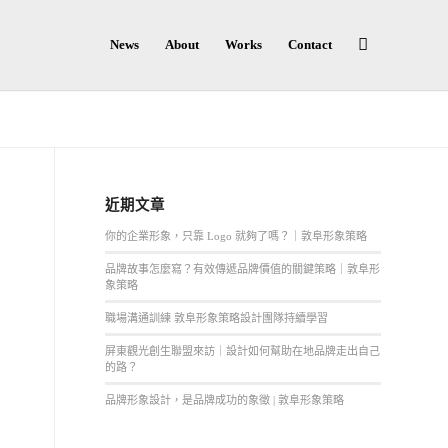
News
About
Works
Contact
近期文章
你的企業形象，只靠 Logo 就夠了嗎？｜敦阜形象策略
品牌故事怎麼寫？有效傳遞品牌價值的關鍵策略｜敦阜形
象策略
職場溝通訓練 敦阜形象策略設計團隊持續學習
屏東觀光創生聯盟來訪｜設計如何幫助在地品牌走出自己
的路？
品牌形象設計，是品牌成功的象徵 | 敦阜形象策略