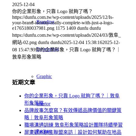
2025-12-04
你的企業形象，只靠 Logo 就夠了嗎？
https://dunfu.com.tw/wp-content/uploads/2025/12/Is-
Branding
your-brand-identity-really-complete-with-just-a-logo-
e1765180037981.png
1175
1469
dunfu dunfu
https://dunfu.com.tw/wp-content/uploads/2024/03/敦阜_
網站-02.png
dunfu dunfu
2025-12-04 15:38:16
2025-12-
Developing
08 15:47:53
你的企業形象，只靠 Logo 就夠了嗎？｜
敦阜形象策略
Graphic
近期文章
你的企業形象，只靠 Logo 就夠了嗎？｜敦阜
形象策略
Interior
品牌故事怎麼寫？有效傳遞品牌價值的關鍵策
略｜敦阜形象策略
職場溝通訓練 敦阜形象策略設計團隊持續學習
Package
屏東觀光創生聯盟來訪｜設計如何幫助在地品