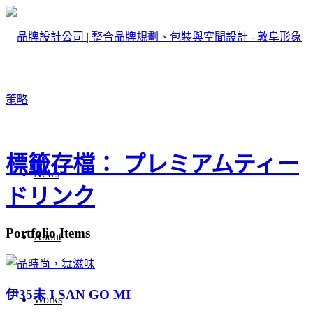
標籤存檔： プレミアムティー
News
ドリンク
Portfolio Items
About
伊35未 I SAN GO MI
Works