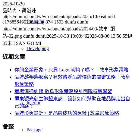
2025-10-30
品時尚，舞滋味
https://dunfu.com.tw/wp-content/uploads/2025/10/Featured-
Branding
e1766564302904.png
874
1503
dunfu dunfu
https://dunfu.com.tw/wp-content/uploads/2024/03/敦阜_網
站-02.png
dunfu dunfu
2025-10-30 10:00:46
2026-08-06 13:50:55
伊
35未 I SAN GO MI
Developing
近期文章
你的企業形象，只靠 Logo 就夠了嗎？｜敦阜形象策略
Graphic
品牌故事怎麼寫？有效傳遞品牌價值的關鍵策略｜敦阜
形象策略
職場溝通訓練 敦阜形象策略設計團隊持續學習
屏東觀光創生聯盟來訪｜設計如何幫助在地品牌走出自
Interior
己的路？
品牌形象設計，是品牌成功的象徵 | 敦阜形象策略
彙整
Package