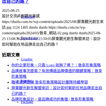
出自己的路？
2025-08-25
設計交流共創觀光美感
Branding
https://dunfu.com.tw/wp-content/uploads/2025/08/屏東觀光創生來
訪.jpg
1124
1405
dunfu dunfu
https://dunfu.com.tw/wp-
content/uploads/2024/03/敦阜_網站-02.png
dunfu dunfu
2025-08-
Developing
25 15:08:36
2026-01-02 15:50:05
屏東觀光創生聯盟來訪｜設計
如何幫助在地品牌走出自己的路？
近期文章
Graphic
你的企業形象，只靠 Logo 就夠了嗎？｜敦阜形象策略
品牌故事怎麼寫？有效傳遞品牌價值的關鍵策略｜敦阜
形象策略
Interior
職場溝通訓練 敦阜形象策略設計團隊持續學習
屏東觀光創生聯盟來訪｜設計如何幫助在地品牌走出自
己的路？
品牌形象設計，是品牌成功的象徵 | 敦阜形象策略
Package