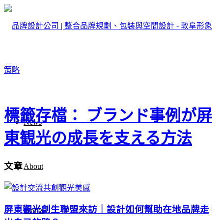
標籤存檔： ブランド事例が屏
News
東観光の成長を支える方法
文章
About
屏東觀光創生聯盟來訪｜設計如何幫助在地品牌走
Works