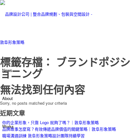
標籤存檔： ブランドポジシ
ョニング
News
無法找到任何內容
About
Sorry, no posts matched your criteria
近期文章
你的企業形象，只靠 Logo 就夠了嗎？｜敦阜形象策略
Works
品牌故事怎麼寫？有效傳遞品牌價值的關鍵策略｜敦阜形象策略
職場溝通訓練 敦阜形象策略設計團隊持續學習