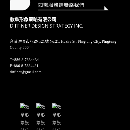
敦阜形象策略有限公司
DIFFINER DESIGN STRATEGY INC.
台灣 屏東市互助街21號 No.21, Huzhu St., Pingtung City, Pingtung
County 90044
T+886-8-7334434
F+886-8-7334431
diffiner@gmail.com