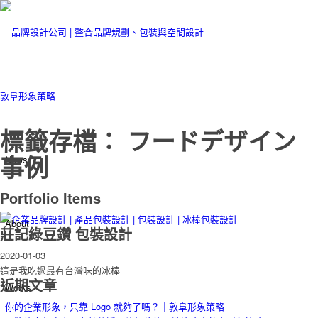
標籤存檔： フードデザイン
事例
News
Portfolio Items
About
莊記綠豆鑽 包裝設計
2020-01-03
這是我吃過最有台灣味的冰棒
近期文章
Works
你的企業形象，只靠 Logo 就夠了嗎？｜敦阜形象策略