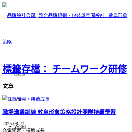
標籤存檔： チームワーク研修
News
文章
About
職場溝通訓練 敦阜形象策略設計團隊持續學習
2025-08-27
Works
充電學習，持續成長