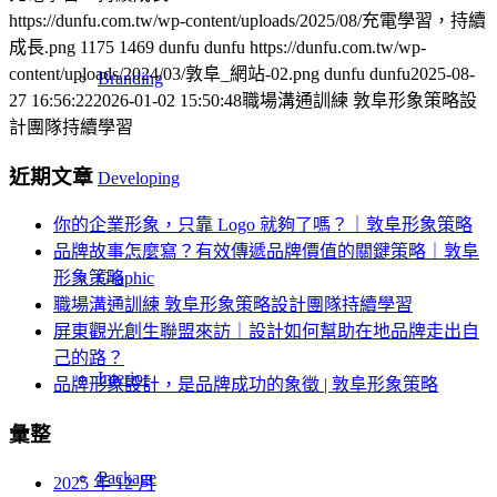
https://dunfu.com.tw/wp-content/uploads/2025/08/充電學習，持續
成長.png
1175
1469
dunfu dunfu
https://dunfu.com.tw/wp-
content/uploads/2024/03/敦阜_網站-02.png
dunfu dunfu
2025-08-
Branding
27 16:56:22
2026-01-02 15:50:48
職場溝通訓練 敦阜形象策略設
計團隊持續學習
近期文章
Developing
你的企業形象，只靠 Logo 就夠了嗎？｜敦阜形象策略
品牌故事怎麼寫？有效傳遞品牌價值的關鍵策略｜敦阜
Graphic
形象策略
職場溝通訓練 敦阜形象策略設計團隊持續學習
屏東觀光創生聯盟來訪｜設計如何幫助在地品牌走出自
己的路？
Interior
品牌形象設計，是品牌成功的象徵 | 敦阜形象策略
彙整
Package
2025 年 12 月