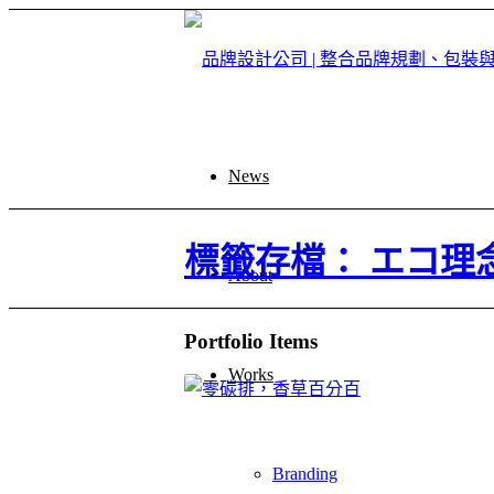
News
標籤存檔： エコ理
About
Portfolio Items
Works
Branding