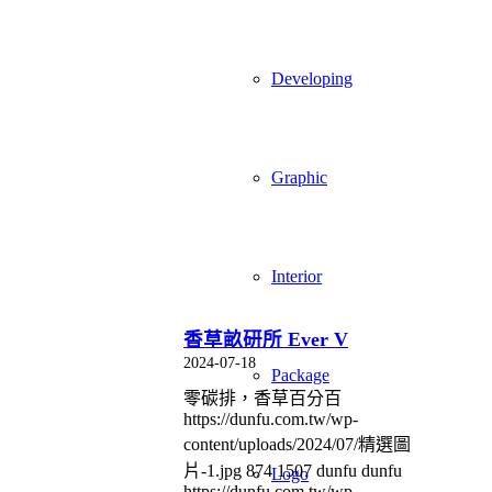
Developing
Graphic
Interior
香草畝研所 Ever V
2024-07-18
Package
零碳排，香草百分百
https://dunfu.com.tw/wp-
content/uploads/2024/07/精選圖
片-1.jpg
874
1507
dunfu dunfu
Logo
https://dunfu.com.tw/wp-