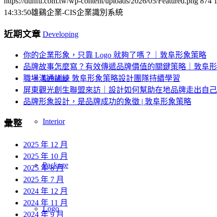
https://dunfu.com.tw/wp-content/uploads/2026/05/Featured.png
874
14:33:50
雄鷄企業-CIS企業識別系統
近期文章
Developing
你的企業形象，只靠 Logo 就夠了嗎？｜敦阜形象策略
品牌故事怎麼寫？有效傳遞品牌價值的關鍵策略｜敦阜形
Graphic
職場溝通訓練 敦阜形象策略設計團隊持續學習
屏東觀光創生聯盟來訪｜設計如何幫助在地品牌走出自己
品牌形象設計，是品牌成功的象徵 | 敦阜形象策略
Interior
彙整
2025 年 12 月
2025 年 10 月
Package
2025 年 8 月
2025 年 7 月
2024 年 12 月
2024 年 11 月
Logo
2024 年 9 月