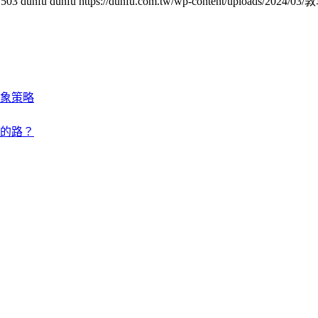
1503
dunfu dunfu
https://dunfu.com.tw/wp-content/uploads/2024/0
象策略
的路？