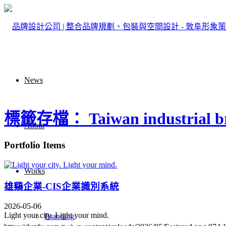
News
標籤存檔： Taiwan industrial b
About
Portfolio Items
Works
雄鷄企業-CIS企業識別系統
2026-05-06
Light your city. Light your mind.
Branding