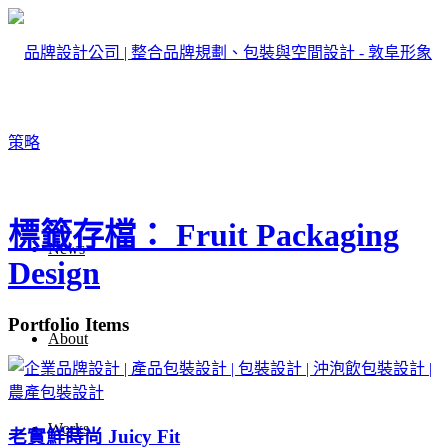
標籤存檔： Fruit Packaging
News
Design
Portfolio Items
About
Works
老實鮮蒔尚 Juicy Fit