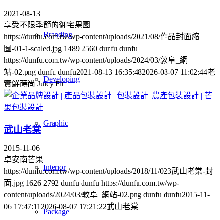
2021-08-13
享受不限季節的御宅果園
Branding
https://dunfu.com.tw/wp-content/uploads/2021/08/作品封面縮
圖-01-1-scaled.jpg
1489
2560
dunfu dunfu
https://dunfu.com.tw/wp-content/uploads/2024/03/敦阜_網
站-02.png
dunfu dunfu
2021-08-13 16:35:48
2026-08-07 11:02:44
老
Developing
實鮮蒔尚 Juicy Fit
Graphic
武山老棠
2015-11-06
卓安南芒果
Interior
https://dunfu.com.tw/wp-content/uploads/2018/11/023武山老棠-封
面.jpg
1626
2792
dunfu dunfu
https://dunfu.com.tw/wp-
content/uploads/2024/03/敦阜_網站-02.png
dunfu dunfu
2015-11-
06 17:47:11
2026-08-07 17:21:22
武山老棠
Package