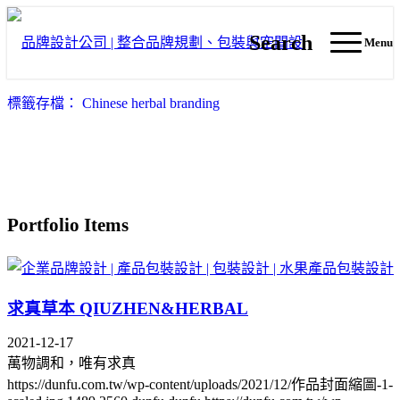
Search
Menu
標籤存檔： Chinese herbal branding
Portfolio Items
求真草本 QIUZHEN&HERBAL
2021-12-17
萬物調和，唯有求真
https://dunfu.com.tw/wp-content/uploads/2021/12/作品封面縮圖-1-