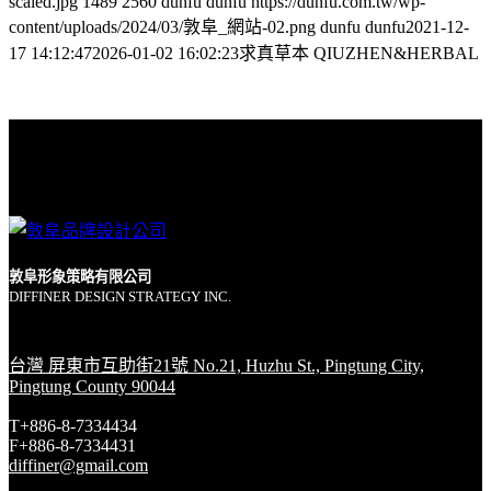
scaled.jpg
1489
2560
dunfu dunfu
https://dunfu.com.tw/wp-
content/uploads/2024/03/敦阜_網站-02.png
dunfu dunfu
2021-12-
17 14:12:47
2026-01-02 16:02:23
求真草本 QIUZHEN&HERBAL
敦阜形象策略有限公司
DIFFINER DESIGN STRATEGY INC.
台灣 屏東市互助街21號 No.21, Huzhu St., Pingtung City,
Pingtung County 90044
T+886-8-7334434
F+886-8-7334431
diffiner@gmail.com