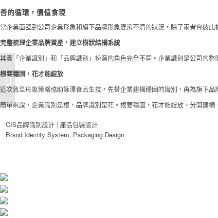
善的循環，價值食現
當企業面臨到公司企業形象和旗下品牌形象混淆不清的狀況，除了兩者會彼此
完整梳理企業品牌資產，建立樹狀結構系統
其實「企業識別」和「品牌識別」扮演的角色完全不同。企業識別是公司的整
根要穩固，花才能綻放
水易購-CIS企業識別系
統
這次敦阜形象策略協助詠澤食品生技，先替企業建構穩固的識別，再為旗下品
簡單來說，企業識別是根，品牌識別是花。根要穩固，花才能綻放。分開建構
CIS品牌識別設計 | 產品包裝設計
Brand Identity System, Packaging Design