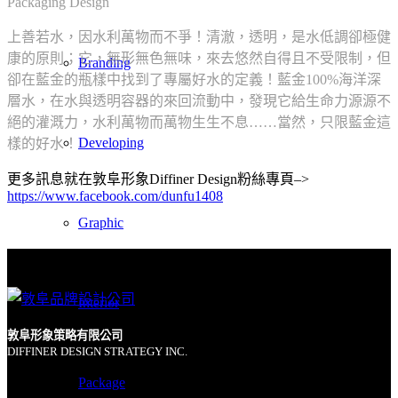
Packaging Design
上善若水，因水利萬物而不爭！清澈，透明，是水低調卻極健
康的原則；它，無形無色無味，來去悠然自得且不受限制，但
Branding
卻在藍金的瓶樣中找到了專屬好水的定義！藍金100%海洋深
層水，在水與透明容器的來回流動中，發現它給生命力源源不
絕的灌溉力，水利萬物而萬物生生不息……當然，只限藍金這
Developing
樣的好水！
更多訊息就在敦阜形象Diffiner Design粉絲專頁–>
https://www.facebook.com/dunfu1408
Graphic
Interior
敦阜形象策略有限公司
DIFFINER DESIGN STRATEGY INC.
Package