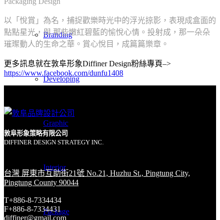
Packaging Design
以「悅賞」為名，捕捉歡樂時光中的浮光掠影，表現成盒面的
點點星光，與 那些嫩紅碧藍的愉悅心情。投射成，那一朵朵
Branding
璀璨動人的生命之華。賞心悅目，成篇篇樂章。
更多訊息就在敦阜形象Diffiner Design粉絲專頁–>
https://www.facebook.com/dunfu1408
Developing
Graphic
敦阜形象策略有限公司
DIFFINER DESIGN STRATEGY INC.
Interior
台灣 屏東市互助街21號 No.21, Huzhu St., Pingtung City,
Pingtung County 90044
T+886-8-7334434
F+886-8-7334431
Package
diffiner@gmail.com